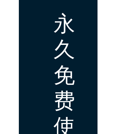
永
久
免
费
使